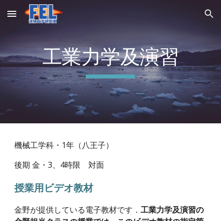
Skip to main content
Skip to navigation
工業力学及演習
機械工学科・1年（八王子）
後期 金・3、4時限 対面
授業用ビデオ教材
金野が提供している電子教材です．
工業力学及演習の